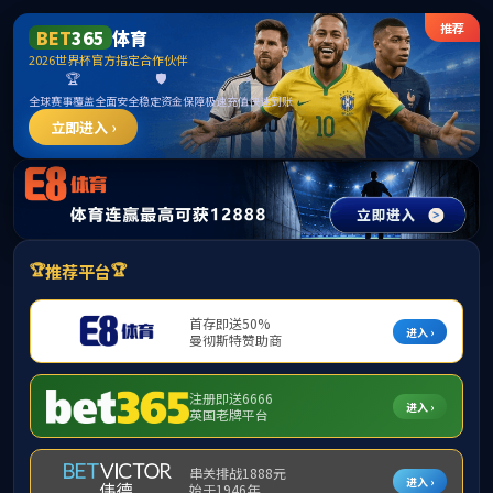
15vip太阳成集团(古天乐·VIP认证)官方网
站-Macau Sun City
|
学院首页
Toggle navigation
首页
首页
>
重要通知
部门概况
关于15vip太阳成集团古天乐创新创业孵化基地第六批入驻项目
部门简介
的公示
机构设置
日期：2022-11-04 17:52:08 发布人：admin_cxcy 浏览量：
1289
职能职责
各
学院
：
党建工作
15vip太阳集团官网入口
根据《15vip太阳成集团古天乐
大学生创新创业孵化基地
上级文件
理办法（修订）
》
（
湘女院行字
[2022]116号
）
，
15vip太阳成
学校文件
创新创业
团古天乐开展了
创新创业孵化基地第
六
批入驻项目
遴选申报
校企合作
作
，经团队申请、学院审核
、
专家评审
，现将第
六
批入驻项目名